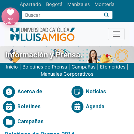
Apartadó
Bogotá
Manizales
Montería
Buscar
Nos
Cuidamos
Información y Prensa.
Inicio
|
Boletínes de Prensa
|
Campañas
|
Efemérides
|
Manuales Corporativos
Acerca de
Noticias
Boletines
Agenda
Campañas