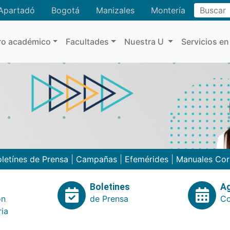
Buscar
Apartadó
Bogotá
Manizales
Montería
ro académico
Facultades
Nuestra U
Servicios en
letínes de Prensa
|
Campañas
|
Efemérides
|
Manuales Cor
Boletines
A
ón
de Prensa
Co
ria