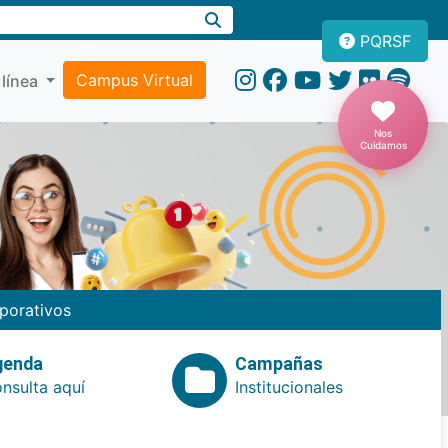
PQRSF
Campus Virtual
 línea
Nos
Cuidamos
porativos
genda
Campañas
nsulta aquí
Institucionales