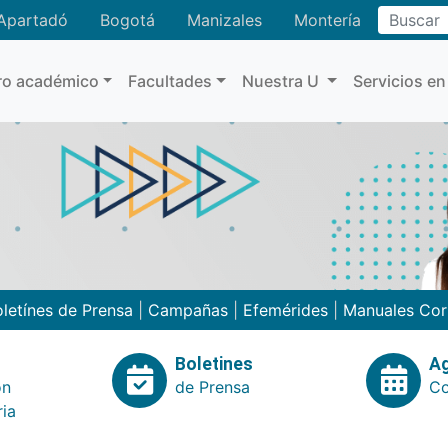
Buscar
Apartadó
Bogotá
Manizales
Montería
ro académico
Facultades
Nuestra U
Servicios en
letínes de Prensa
|
Campañas
|
Efemérides
|
Manuales Cor
Boletines
A
ón
de Prensa
Co
ria