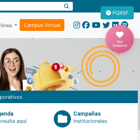
PQRSF
Campus Virtual
 línea
Nos
Cuidamos
porativos
genda
Campañas
nsulta aquí
Institucionales