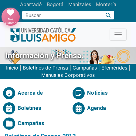
Apartadó
Bogotá
Manizales
Montería
Buscar
Nos
Cuidamos
Información y Prensa.
Inicio
|
Boletínes de Prensa
|
Campañas
|
Efemérides
|
Manuales Corporativos
Acerca de
Noticias
Boletines
Agenda
Campañas