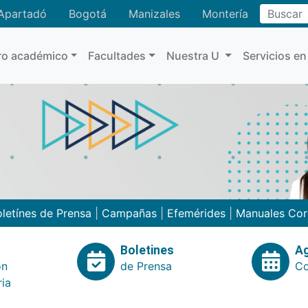
Buscar
Apartadó
Bogotá
Manizales
Montería
ro académico
Facultades
Nuestra U
Servicios en
letínes de Prensa
|
Campañas
|
Efemérides
|
Manuales Cor
Boletines
A
ón
de Prensa
Co
ria