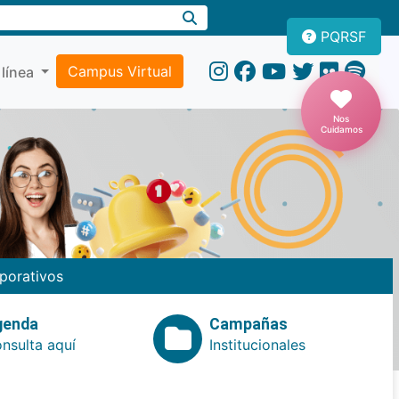
PQRSF
Campus Virtual
 línea
Nos
Cuidamos
porativos
genda
Campañas
nsulta aquí
Institucionales