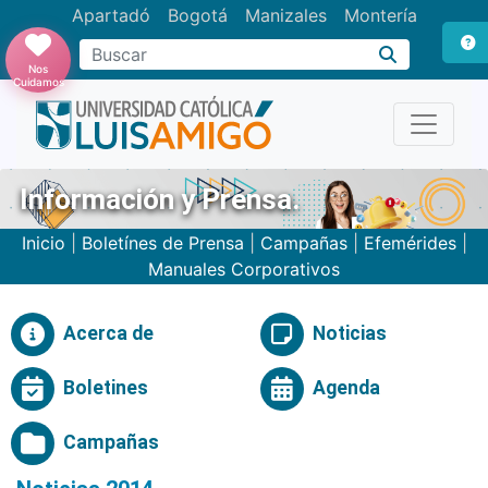
Apartadó
Bogotá
Manizales
Montería
Buscar
Nos
Cuidamos
Información y Prensa.
Inicio
|
Boletínes de Prensa
|
Campañas
|
Efemérides
|
Manuales Corporativos
Acerca de
Noticias
Boletines
Agenda
Campañas