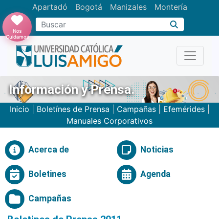
Apartadó
Bogotá
Manizales
Montería
Buscar
Nos
Cuidamos
Información y Prensa.
Inicio
|
Boletínes de Prensa
|
Campañas
|
Efemérides
|
Manuales Corporativos
Acerca de
Noticias
Boletines
Agenda
Campañas