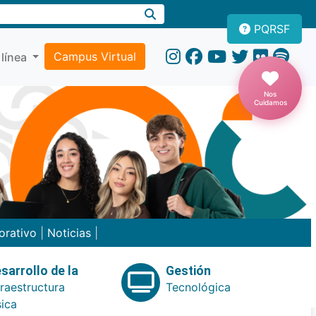
PQRSF
Campus Virtual
 línea
Nos
Cuidamos
orativo
|
Noticias
|
sarrollo de la
Gestión
fraestructura
Tecnológica
sica