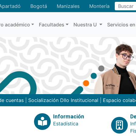
Buscar
Apartadó
Bogotá
Manizales
Montería
ro académico
Facultades
Nuestra U
Servicios en
de cuentas
|
Socialización Dllo Institucional
|
Espacio colab
Información
De
Estadística
In
Fí