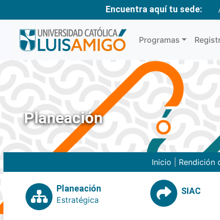
Encuentra aquí tu sede:
Programas
Regist
Planeación
Inicio
|
Rendición 
Planeación
SIAC
Estratégica