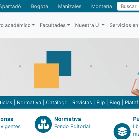
Buscar
Apartadó
Bogotá
Manizales
Montería
ro académico
Facultades
Nuestra U
Servicios en
ticias
|
Normativa
|
Catálogo
|
Revistas
|
Flip
|
Blog
|
Plata
orias
Normativa
Pu
 vigentes
Fondo Editorial
li
ma