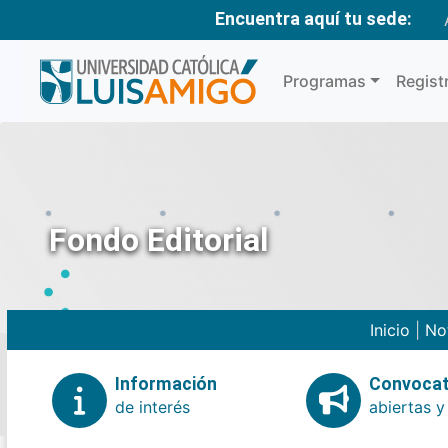
Encuentra aquí tu sede:
Programas
Regist
Fondo Editorial
Inicio
|
No
Información
Convocat
de interés
abiertas y