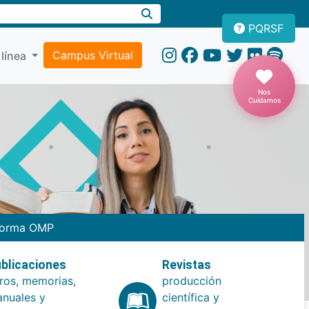
PQRSF
Campus Virtual
 línea
Nos
Cuidamos
forma OMP
blicaciones
Revistas
bros, memorias,
producción
nuales y
científica y