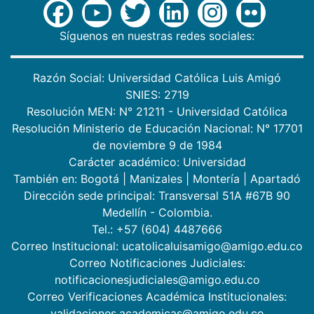
Síguenos en nuestras redes sociales:
Razón Social: Universidad Católica Luis Amigó
SNIES: 2719
Resolución MEN: N° 21211 - Universidad Católica
Resolución Ministerio de Educación Nacional: N° 17701
de noviembre 9 de 1984
Carácter académico: Universidad
También en:
Bogotá
|
Manizales
|
Montería
|
Apartadó
Dirección sede principal: Transversal 51A #67B 90
Medellín - Colombia.
Tel.: +57 (604) 4487666
Correo Institucional: ucatolicaluisamigo@amigo.edu.co
Correo Notificaciones Judiciales:
notificacionesjudiciales@amigo.edu.co
Correo Verificaciones Académica Institucionales:
validaciones.academicas@amigo.edu.co