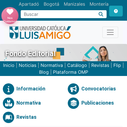
Apartadó
Bogotá
Manizales
Montería
Buscar
Nos
Cuidamos
Fondo Editorial
Inicio
|
Noticias
|
Normativa
|
Catálogo
|
Revistas
|
Flip
|
Blog
|
Plataforma OMP
Información
Convocatorias
Normativa
Publicaciones
Revistas