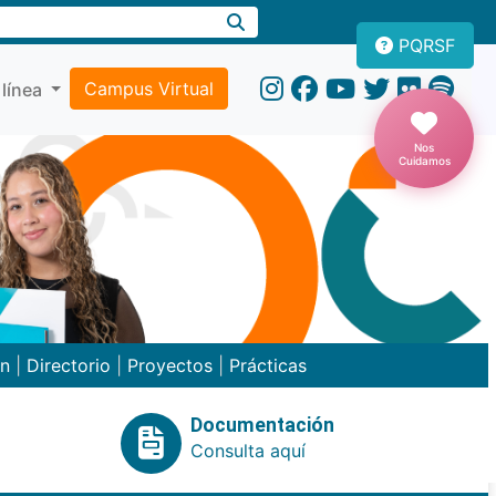
PQRSF
Campus Virtual
 línea
Nos
Cuidamos
ón
|
Directorio
|
Proyectos
|
Prácticas
Documentación
Consulta aquí