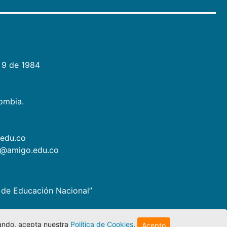
 9 de 1984
lombia.
.edu.co
as@amigo.edu.co
io de Educación Nacional”
egando, acepta nuestra
Política de Cookies
.
Acepto