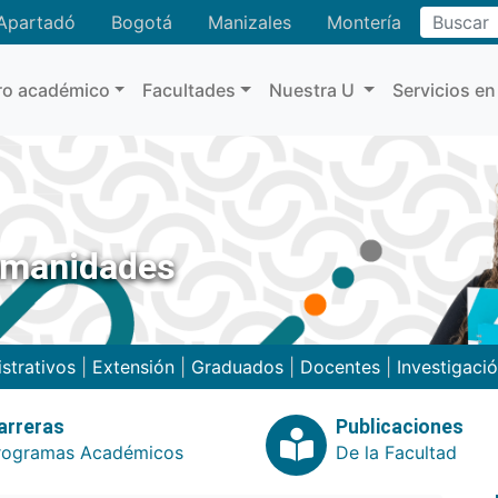
Buscar
Apartadó
Bogotá
Manizales
Montería
ro académico
Facultades
Nuestra U
Servicios en
umanidades
strativos
|
Extensión
|
Graduados
|
Docentes
|
Investigaci
arreras
Publicaciones
rogramas Académicos
De la Facultad