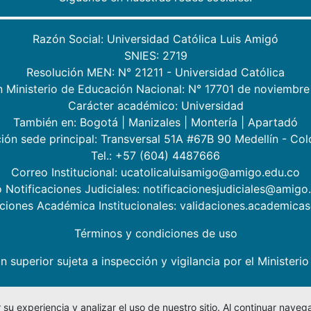
Razón Social: Universidad Católica Luis Amigó
SNIES: 2719
Resolución MEN: N° 21211 - Universidad Católica
n Ministerio de Educación Nacional: N° 17701 de noviembre
Carácter académico: Universidad
También en:
Bogotá
|
Manizales
|
Montería
|
Apartadó
ión sede principal: Transversal 51A #67B 90 Medellín - Co
Tel.: +57 (604) 4487666
Correo Institucional: ucatolicaluisamigo@amigo.edu.co
 Notificaciones Judiciales: notificacionesjudiciales@amigo
aciones Académica Institucionales: validaciones.academic
Términos y condiciones de uso
n superior sujeta a inspección y vigilancia por el Minister
su experiencia y analizar el uso de nuestro sitio. Al continuar nav