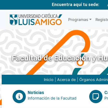
Encuentra aquí tu sede:
Programas
Regist
Facultad de Educación y H
Inicio
|
Acerca de
|
Órganos Admini
Noticias
C
Información de la Facultad
P