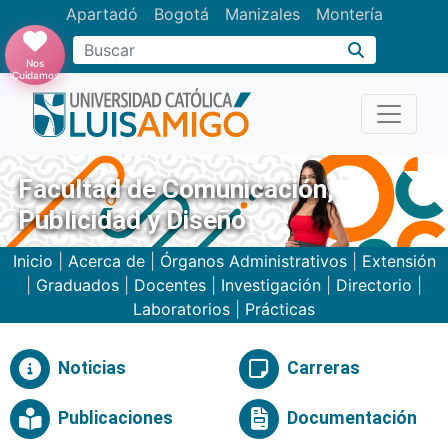
Apartadó
Bogotá
Manizales
Montería
Buscar
Nos
Cuidamos
Facultad de Comunicación,
Publicidad y Diseño
Inicio
|
Acerca de
|
Órganos Administrativos
|
Extensión
|
Graduados
|
Docentes
|
Investigación
|
Directorio
|
Laboratorios
|
Prácticas
Noticias
Carreras
Publicaciones
Documentación