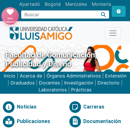
Apartadó
Bogotá
Manizales
Montería
Buscar
Nos
Cuidamos
Facultad de Comunicación,
Publicidad y Diseño
Inicio
|
Acerca de
|
Órganos Administrativos
|
Extensión
|
Graduados
|
Docentes
|
Investigación
|
Directorio
|
Laboratorios
|
Prácticas
Noticias
Carreras
Publicaciones
Documentación