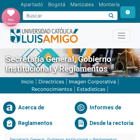
Apartadó
Bogotá
Manizales
Montería
Buscar
Nos
Cuidamos
Secretaría General, Gobierno
Institucional y Reglamentos
Inicio
|
Directrices
|
Imagen Corporativa
|
Reconocimientos
|
Estadísticas
|
Acerca de
Informes de
Reglamentos
Desde la rectoria
Secretaría General, Gobierno Institucional y Reglamentos