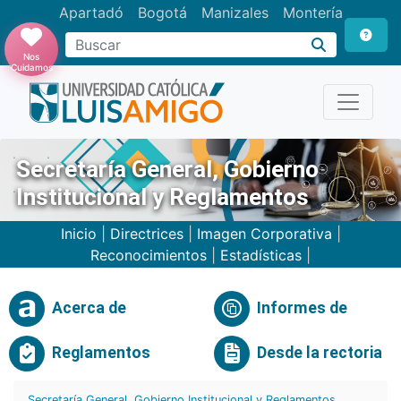
Apartadó
Bogotá
Manizales
Montería
Buscar
Nos
Cuidamos
Secretaría General, Gobierno
Institucional y Reglamentos
Inicio
|
Directrices
|
Imagen Corporativa
|
Reconocimientos
|
Estadísticas
|
Acerca de
Informes de
Reglamentos
Desde la rectoria
Secretaría General, Gobierno Institucional y Reglamentos