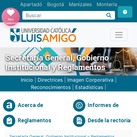
Apartadó
Bogotá
Manizales
Montería
Buscar
Nos
Cuidamos
Secretaría General, Gobierno
Institucional y Reglamentos
Inicio
|
Directrices
|
Imagen Corporativa
|
Reconocimientos
|
Estadísticas
|
Acerca de
Informes de
Reglamentos
Desde la rectoria
Secretaría General, Gobierno Institucional y Reglamentos