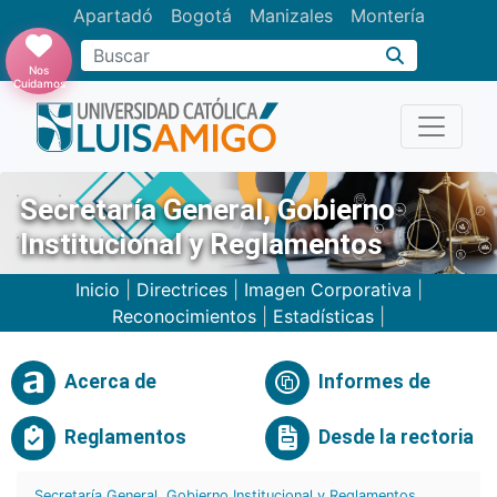
Apartadó
Bogotá
Manizales
Montería
Buscar
Nos
Cuidamos
Secretaría General, Gobierno
Institucional y Reglamentos
Inicio
|
Directrices
|
Imagen Corporativa
|
Reconocimientos
|
Estadísticas
|
Acerca de
Informes de
Reglamentos
Desde la rectoria
Secretaría General, Gobierno Institucional y Reglamentos