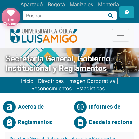
Apartadó
Bogotá
Manizales
Montería
Buscar
Nos
Cuidamos
Secretaría General, Gobierno
Institucional y Reglamentos
Inicio
|
Directrices
|
Imagen Corporativa
|
Reconocimientos
|
Estadísticas
|
Acerca de
Informes de
Reglamentos
Desde la rectoria
Secretaría General, Gobierno Institucional y Reglamentos