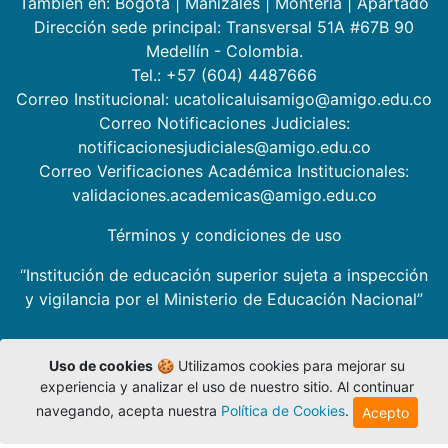
También en:
Bogotá
|
Manizales
|
Montería
|
Apartadó
Dirección sede principal: Transversal 51A #67B 90
Medellín - Colombia.
Tel.: +57 (604) 4487666
Correo Institucional: ucatolicaluisamigo@amigo.edu.co
Correo Notificaciones Judiciales:
notificacionesjudiciales@amigo.edu.co
Correo Verificaciones Académica Institucionales:
validaciones.academicas@amigo.edu.co
Términos y condiciones de uso
“Institución de educación superior sujeta a inspección
y vigilancia por el Ministerio de Educación Nacional”
Uso de cookies
🍪 Utilizamos cookies para mejorar su
experiencia y analizar el uso de nuestro sitio. Al continuar
navegando, acepta nuestra
Política de Cookies
.
Acepto