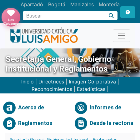
Apartadó
Bogotá
Manizales
Montería
Buscar
Nos
Cuidamos
Secretaría General, Gobierno
Institucional y Reglamentos
Inicio
|
Directrices
|
Imagen Corporativa
|
Reconocimientos
|
Estadísticas
|
Acerca de
Informes de
Reglamentos
Desde la rectoria
Secretaría General, Gobierno Institucional y Reglamentos