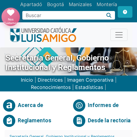
Apartadó
Bogotá
Manizales
Montería
Buscar
Nos
Cuidamos
Secretaría General, Gobierno
Institucional y Reglamentos
Inicio
|
Directrices
|
Imagen Corporativa
|
Reconocimientos
|
Estadísticas
|
Acerca de
Informes de
Reglamentos
Desde la rectoria
Secretaría General, Gobierno Institucional y Reglamentos