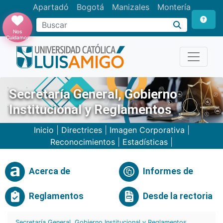
Apartadó
Bogotá
Manizales
Montería
Buscar
Nos
Cuidamos
Secretaría General, Gobierno
Institucional y Reglamentos
Inicio
|
Directrices
|
Imagen Corporativa
|
Reconocimientos
|
Estadísticas
|
Acerca de
Informes de
Reglamentos
Desde la rectoria
Secretaría General, Gobierno Institucional y Reglamentos