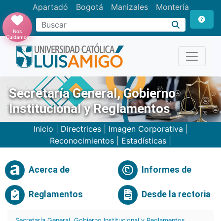
Apartadó
Bogotá
Manizales
Montería
Buscar
Nos
Cuidamos
Secretaría General, Gobierno
Institucional y Reglamentos
Inicio
|
Directrices
|
Imagen Corporativa
|
Reconocimientos
|
Estadísticas
|
Acerca de
Informes de
Reglamentos
Desde la rectoria
Secretaría General, Gobierno Institucional y Reglamentos