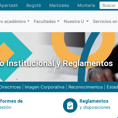
Buscar
Apartadó
Bogotá
Manizales
Montería
ro académico
Facultades
Nuestra U
Servicios en
no Institucional y Reglamentos
Directrices
|
Imagen Corporativa
|
Reconocimientos
|
Estad
nformes de
Reglamentos
estión
y disposiciones