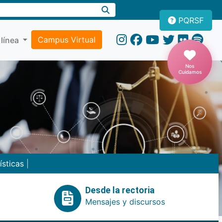
PQRSF
Campus Virtual
 línea
Nos
Cuidamos
ísticas
|
Desde la rectoria
Mensajes y discursos