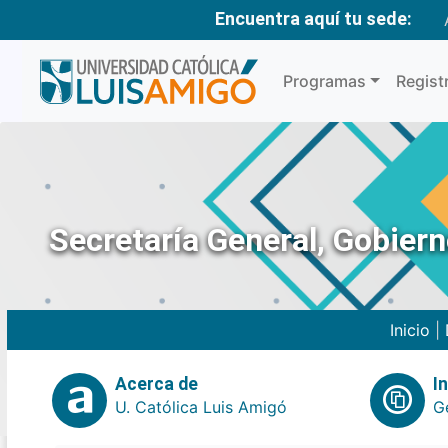
Encuentra aquí tu sede:
Programas
Regist
Secretaría General, Gobier
Inicio
|
Acerca de
I
U. Católica Luis Amigó
G