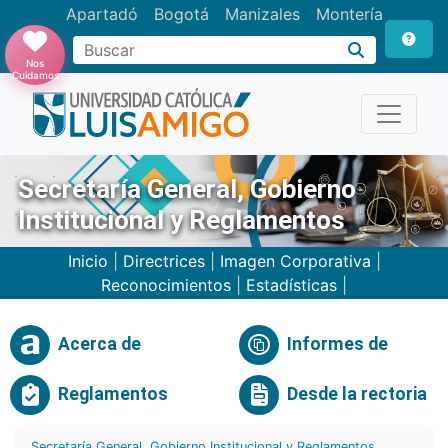
Apartadó
Bogotá
Manizales
Montería
Buscar
Nos
Cuidamos
Secretaría General, Gobierno
Institucional y Reglamentos
Inicio
|
Directrices
|
Imagen Corporativa
|
Reconocimientos
|
Estadísticas
|
Acerca de
Informes de
Reglamentos
Desde la rectoria
Secretaría General, Gobierno Institucional y Reglamentos