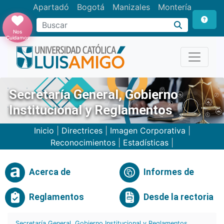
Apartadó
Bogotá
Manizales
Montería
Buscar
Nos
Cuidamos
Secretaría General, Gobierno
Institucional y Reglamentos
Inicio
|
Directrices
|
Imagen Corporativa
|
Reconocimientos
|
Estadísticas
|
Acerca de
Informes de
Reglamentos
Desde la rectoria
Secretaría General, Gobierno Institucional y Reglamentos