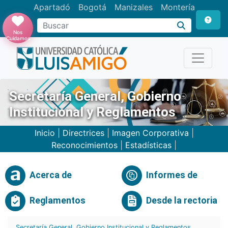
Apartadó
Bogotá
Manizales
Montería
Buscar
Nos
Cuidamos
Secretaría General, Gobierno
Institucional y Reglamentos
Inicio
|
Directrices
|
Imagen Corporativa
|
Reconocimientos
|
Estadísticas
|
Acerca de
Informes de
Reglamentos
Desde la rectoria
Secretaría General, Gobierno Institucional y Reglamentos