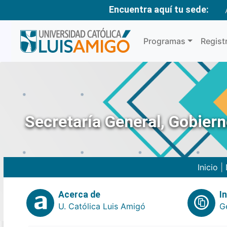
Encuentra aquí tu sede:
Programas
Regist
Secretaría General, Gobier
Inicio
|
Acerca de
I
U. Católica Luis Amigó
G