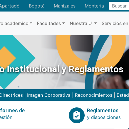
Buscar
Apartadó
Bogotá
Manizales
Montería
ro académico
Facultades
Nuestra U
Servicios en
no Institucional y Reglamentos
Directrices
|
Imagen Corporativa
|
Reconocimientos
|
Estad
nformes de
Reglamentos
estión
y disposiciones