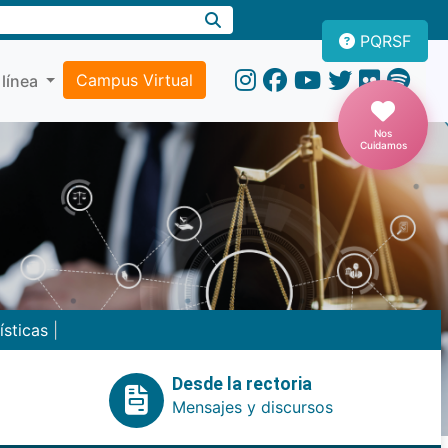
PQRSF
Campus Virtual
 línea
Nos
Cuidamos
ísticas
|
Desde la rectoria
Mensajes y discursos