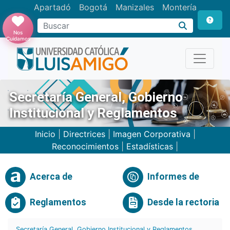
Apartadó
Bogotá
Manizales
Montería
Buscar
Nos
Cuidamos
Secretaría General, Gobierno
Institucional y Reglamentos
Inicio
|
Directrices
|
Imagen Corporativa
|
Reconocimientos
|
Estadísticas
|
Acerca de
Informes de
Reglamentos
Desde la rectoria
Secretaría General, Gobierno Institucional y Reglamentos