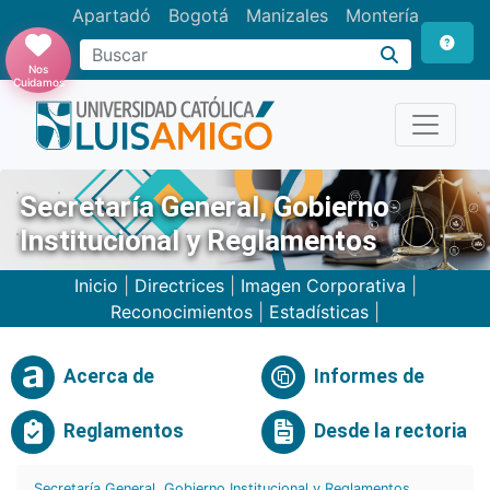
Apartadó
Bogotá
Manizales
Montería
Buscar
Nos
Cuidamos
Secretaría General, Gobierno
Institucional y Reglamentos
Inicio
|
Directrices
|
Imagen Corporativa
|
Reconocimientos
|
Estadísticas
|
Acerca de
Informes de
Reglamentos
Desde la rectoria
Secretaría General, Gobierno Institucional y Reglamentos