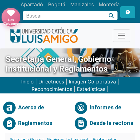
Apartadó
Bogotá
Manizales
Montería
Buscar
Nos
Cuidamos
Secretaría General, Gobierno
Institucional y Reglamentos
Inicio
|
Directrices
|
Imagen Corporativa
|
Reconocimientos
|
Estadísticas
|
Acerca de
Informes de
Reglamentos
Desde la rectoria
Secretaría General, Gobierno Institucional y Reglamentos