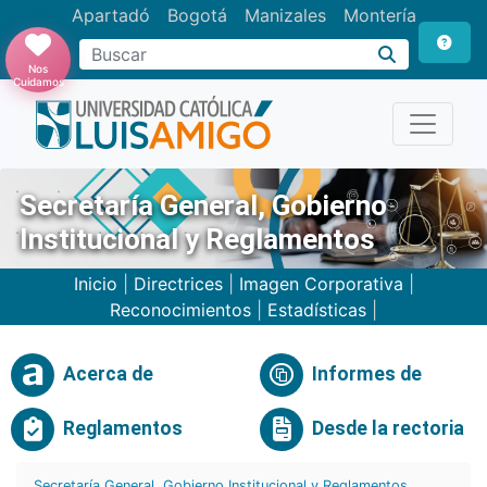
Apartadó
Bogotá
Manizales
Montería
Buscar
Nos
Cuidamos
Secretaría General, Gobierno
Institucional y Reglamentos
Inicio
|
Directrices
|
Imagen Corporativa
|
Reconocimientos
|
Estadísticas
|
Acerca de
Informes de
Reglamentos
Desde la rectoria
Secretaría General, Gobierno Institucional y Reglamentos