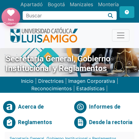
Apartadó
Bogotá
Manizales
Montería
Buscar
Nos
Cuidamos
Secretaría General, Gobierno
Institucional y Reglamentos
Inicio
|
Directrices
|
Imagen Corporativa
|
Reconocimientos
|
Estadísticas
|
Acerca de
Informes de
Reglamentos
Desde la rectoria
Secretaría General, Gobierno Institucional y Reglamentos