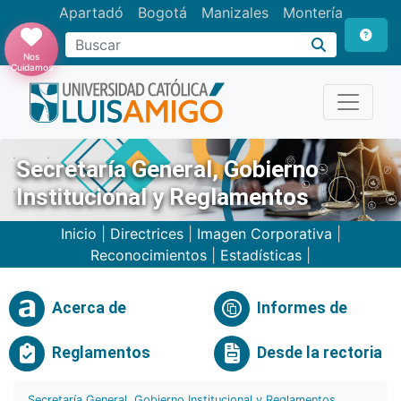
Apartadó
Bogotá
Manizales
Montería
Buscar
Nos
Cuidamos
Secretaría General, Gobierno
Institucional y Reglamentos
Inicio
|
Directrices
|
Imagen Corporativa
|
Reconocimientos
|
Estadísticas
|
Acerca de
Informes de
Reglamentos
Desde la rectoria
Secretaría General, Gobierno Institucional y Reglamentos