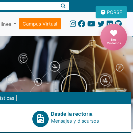
PQRSF
Campus Virtual
 línea
Nos
Cuidamos
ísticas
|
Desde la rectoria
Mensajes y discursos