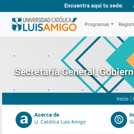
Encuentra aquí tu sede:
Programas
Regist
Secretaría General, Gobier
Inicio
|
Acerca de
I
U. Católica Luis Amigó
G