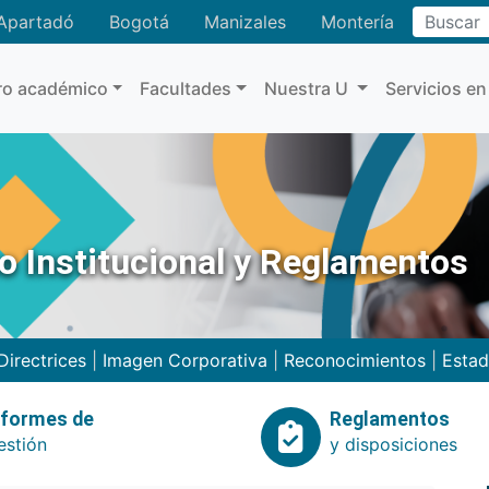
Buscar
Apartadó
Bogotá
Manizales
Montería
ro académico
Facultades
Nuestra U
Servicios en
no Institucional y Reglamentos
Directrices
|
Imagen Corporativa
|
Reconocimientos
|
Estad
nformes de
Reglamentos
estión
y disposiciones