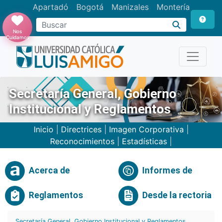
Apartadó
Bogotá
Manizales
Montería
Buscar
Nos
Cuidamos
Secretaría General, Gobierno
Institucional y Reglamentos
Inicio
|
Directrices
|
Imagen Corporativa
|
Reconocimientos
|
Estadísticas
|
Acerca de
Informes de
Reglamentos
Desde la rectoria
Secretaría General, Gobierno Institucional y Reglamentos