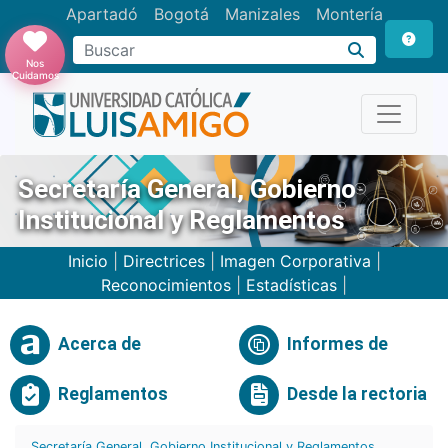
Apartadó
Bogotá
Manizales
Montería
Buscar
Nos
Cuidamos
Secretaría General, Gobierno
Institucional y Reglamentos
Inicio
|
Directrices
|
Imagen Corporativa
|
Reconocimientos
|
Estadísticas
|
Acerca de
Informes de
Reglamentos
Desde la rectoria
Secretaría General, Gobierno Institucional y Reglamentos