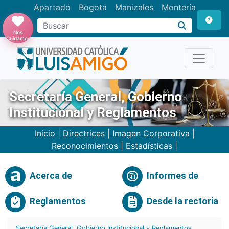
Apartadó
Bogotá
Manizales
Montería
Buscar
Nos
Cuidamos
Secretaría General, Gobierno
Institucional y Reglamentos
Inicio
|
Directrices
|
Imagen Corporativa
|
Reconocimientos
|
Estadísticas
|
Acerca de
Informes de
Reglamentos
Desde la rectoria
Secretaría General, Gobierno Institucional y Reglamentos