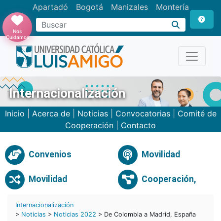
Apartadó
Bogotá
Manizales
Montería
Buscar
Nos
Cuidamos
Internacionalización
Inicio
|
Acerca de
|
Noticias
|
Convocatorias
|
Comité de
Cooperación
|
Contacto
Convenios
Movilidad
Movilidad
Cooperación,
Internacionalización
>
Noticias
>
Noticias 2022
> De Colombia a Madrid, España