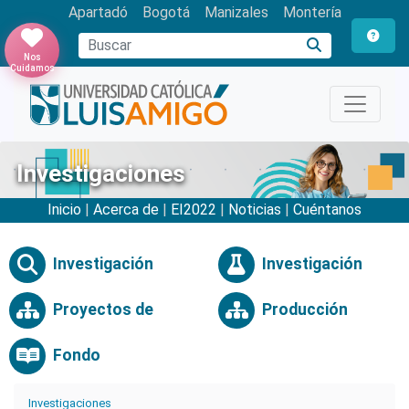
Apartadó
Bogotá
Manizales
Montería
Buscar
Nos
Cuidamos
Investigaciones
Inicio
|
Acerca de
|
EI2022
|
Noticias
|
Cuéntanos
Investigación
Investigación
Proyectos de
Producción
Fondo
Investigaciones