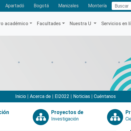
Buscar
Apartadó
Bogotá
Manizales
Montería
ro académico
Facultades
Nuestra U
Servicios en l
Inicio
|
Acerca de
|
EI2022
|
Noticias
|
Cuéntanos
ción
Proyectos de
Pr
Investigación
Ci