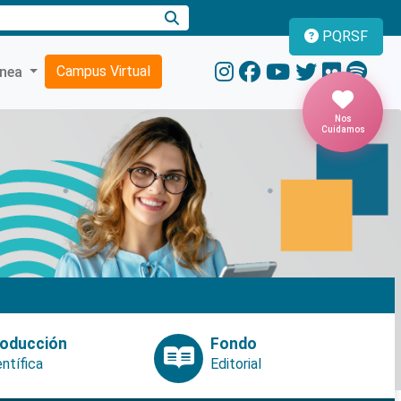
PQRSF
Campus Virtual
ínea
Nos
Cuidamos
oducción
Fondo
entífica
Editorial