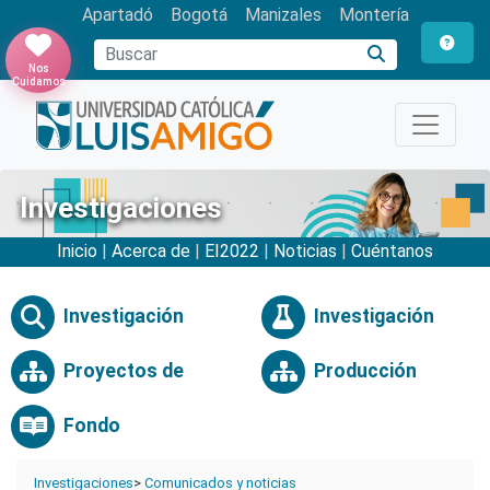
Apartadó
Bogotá
Manizales
Montería
Buscar
Nos
Cuidamos
Investigaciones
Inicio
|
Acerca de
|
EI2022
|
Noticias
|
Cuéntanos
Investigación
Investigación
Proyectos de
Producción
Fondo
Investigaciones
>
Comunicados y noticias