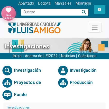
Apartadó
Bogotá
Manizales
Montería
Buscar
Nos
Cuidamos
Investigaciones
Inicio
|
Acerca de
|
EI2022
|
Noticias
|
Cuéntanos
Investigación
Investigación
Proyectos de
Producción
Fondo
Investigaciones