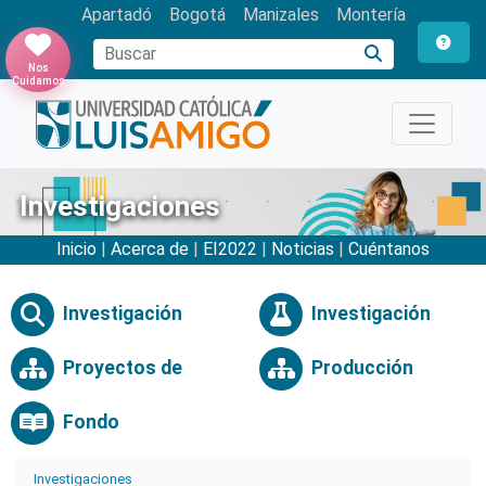
Apartadó
Bogotá
Manizales
Montería
Buscar
Nos
Cuidamos
Investigaciones
Inicio
|
Acerca de
|
EI2022
|
Noticias
|
Cuéntanos
Investigación
Investigación
Proyectos de
Producción
Fondo
Investigaciones