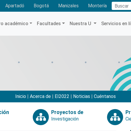
Buscar
Apartadó
Bogotá
Manizales
Montería
ro académico
Facultades
Nuestra U
Servicios en l
Inicio
|
Acerca de
|
EI2022
|
Noticias
|
Cuéntanos
ción
Proyectos de
Pr
Investigación
Ci