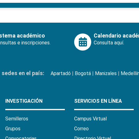
istema académico
Calendario acad
nsultas e inscripciones.
Consulta aquí.
sedes en el país:
Apartadó
|
Bogotá
|
Manizales
|
Medellí
INVESTIGACIÓN
SERVICIOS EN LÍNEA
Semilleros
Campus Virtual
Grupos
Correo
Convocatorias
Directorio Virtual