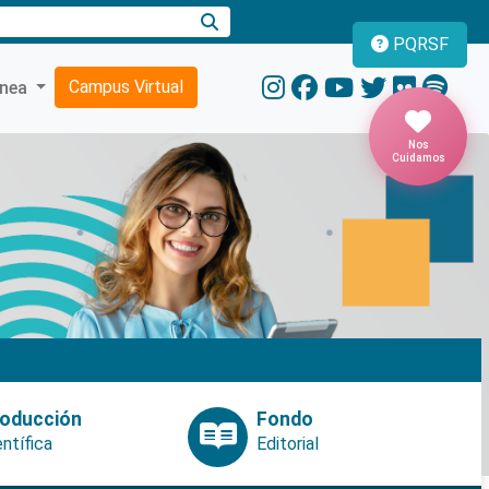
PQRSF
Campus Virtual
ínea
Nos
Cuidamos
oducción
Fondo
entífica
Editorial