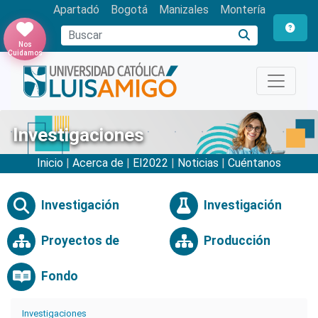
Apartadó
Bogotá
Manizales
Montería
Buscar
Nos
Cuidamos
Investigaciones
Inicio
|
Acerca de
|
EI2022
|
Noticias
|
Cuéntanos
Investigación
Investigación
Proyectos de
Producción
Fondo
Investigaciones