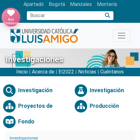
Apartadó
Bogotá
Manizales
Montería
Buscar
Nos
Cuidamos
Investigaciones
Inicio
|
Acerca de
|
EI2022
|
Noticias
|
Cuéntanos
Investigación
Investigación
Proyectos de
Producción
Fondo
Investigaciones