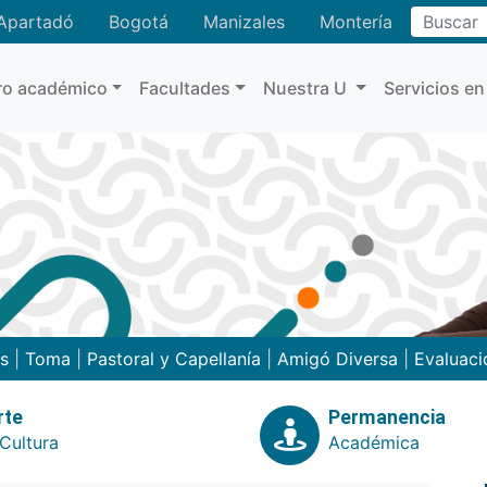
Buscar
Apartadó
Bogotá
Manizales
Montería
ro académico
Facultades
Nuestra U
Servicios en
as
|
Toma
|
Pastoral y Capellanía
|
Amigó Diversa
|
Evaluaci
rte
Permanencia
Cultura
Académica