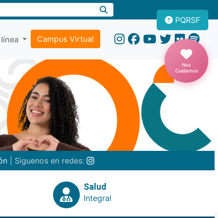
PQRSF
Campus Virtual
 línea
Nos
Cuidamos
ón
| Siguenos en redes:
Salud
Integral