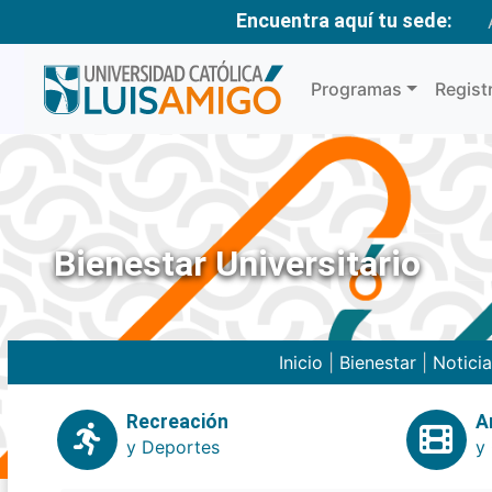
Encuentra aquí tu sede:
Programas
Regist
Bienestar Universitario
Inicio
|
Bienestar
|
Notici
Recreación
A
y Deportes
y 