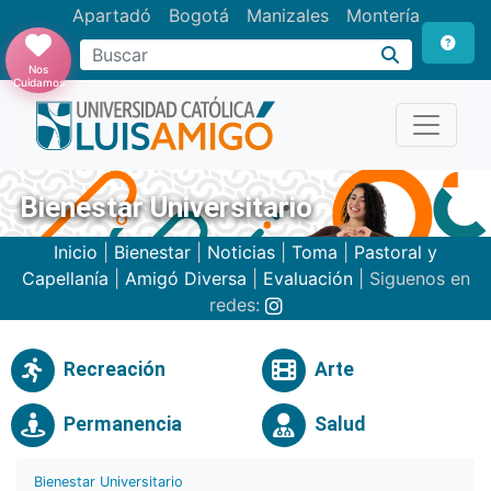
Apartadó
Bogotá
Manizales
Montería
Buscar
Nos
Cuidamos
Bienestar Universitario
Inicio
|
Bienestar
|
Noticias
|
Toma
|
Pastoral y
Capellanía
|
Amigó Diversa
|
Evaluación
| Siguenos en
redes:
Recreación
Arte
Permanencia
Salud
Bienestar Universitario