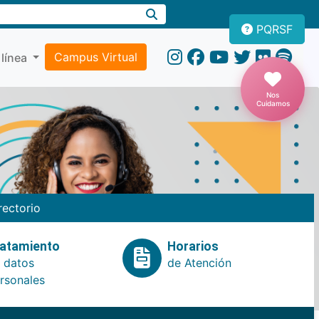
PQRSF
Campus Virtual
 línea
Nos
Cuidamos
rectorio
atamiento
Horarios
 datos
de Atención
rsonales