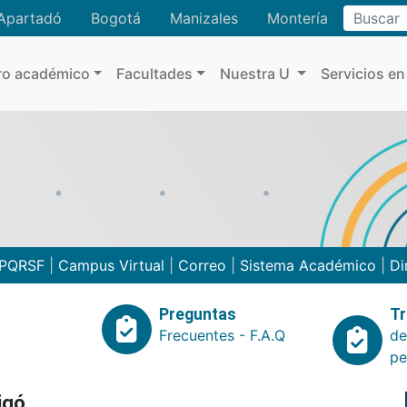
Buscar
Apartadó
Bogotá
Manizales
Montería
ro académico
Facultades
Nuestra U
Servicios en
PQRSF
|
Campus Virtual
|
Correo
|
Sistema Académico
|
Di
Preguntas
Tr
Frecuentes - F.A.Q
de
pe
igó