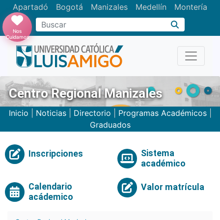
Apartadó
Bogotá
Manizales
Medellín
Montería
Nos
Cuidamos
Centro Regional Manizales
Inicio
|
Noticias
|
Directorio
|
Programas Académicos
|
Graduados
Sistema
Inscripciones
académico
Calendario
Valor matrícula
acádemico